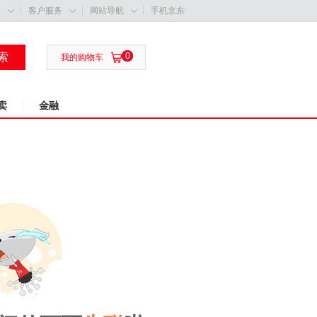
购
客户服务
网站导航
手机京东



索
0

我的购物车
卖
金融