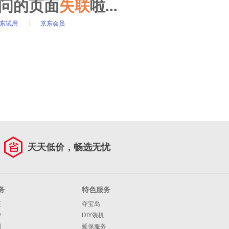
访问的页面
失联
啦...
东试用
京东会员
天天低价，畅选无忧
务
特色服务
策
夺宝岛
护
DIY装机
明
延保服务