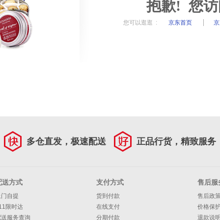
抱歉! 您
您可以逛逛 :
京东首页
京
多仓直发，极速配送
正品行货，精致服务
配送方式
支付方式
售后服
上门自提
货到付款
售后政
11限时达
在线支付
价格保
配送服务查询
分期付款
退款说