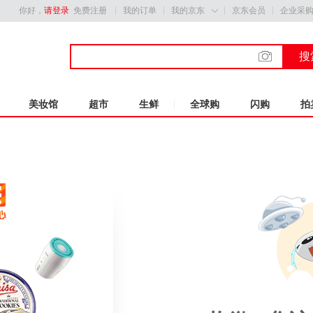
你好，
请登录
免费注册
我的订单
我的京东
京东会员
企业采

搜
美妆馆
超市
生鲜
全球购
闪购
拍