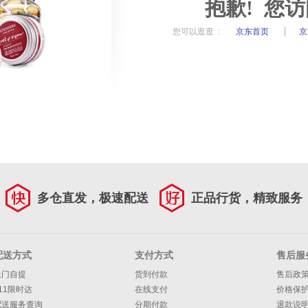
抱歉! 您
您可以逛逛 :
京东首页
京
多仓直发，极速配送
正品行货，精致服务
配送方式
支付方式
售后服
上门自提
货到付款
售后政
11限时达
在线支付
价格保
配送服务查询
分期付款
退款说