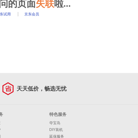
访问的页面
失联
啦...
东试用
京东会员
天天低价，畅选无忧
务
特色服务
策
夺宝岛
护
DIY装机
明
延保服务