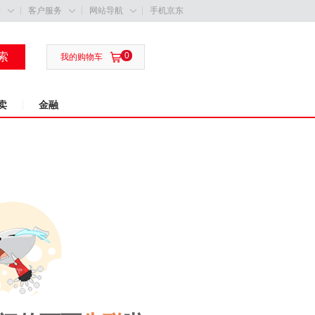
购
客户服务
网站导航
手机京东



索
0

我的购物车
卖
金融