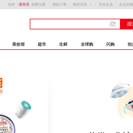
你好，
请登录
免费注册
我的订单
我的京东
京东会员
企业采

搜
美妆馆
超市
生鲜
全球购
闪购
拍